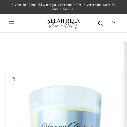
Meteen
* Voor 18:00 besteld = morgen verzonden * Gratis verzenden vanaf 45
naar de
euro binnen NL
content
Winkelwagen
Ga direct naar
productinformatie