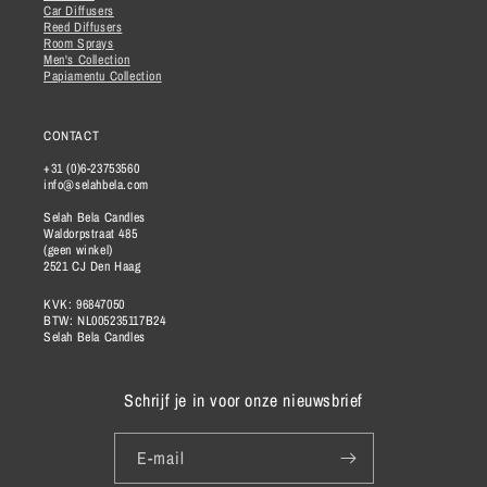
Car Diffusers
Reed Diffusers
Room Sprays
Men's Collection
Papiamentu Collection
CONTACT
+31 (0)6-23753560
info@selahbela.com
Selah Bela Candles
Waldorpstraat 485
(geen winkel)
2521 CJ Den Haag
KVK: 96847050
BTW: NL005235117B24
Selah Bela Candles
Schrijf je in voor onze nieuwsbrief
E‑mail