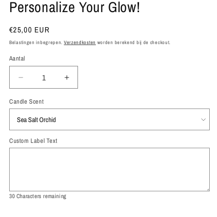
Personalize Your Glow!
Normale
€25,00 EUR
prijs
Belastingen inbegrepen.
Verzendkosten
worden berekend bij de checkout.
Aantal
Aantal
Aantal
verlagen
verhogen
voor
voor
Candle Scent
Gepersonaliseerde
Gepersonaliseerde
Kaars
Kaars
–
–
Custom Label Text
Personalize
Personalize
Your
Your
Glow!
Glow!
30
Characters remaining