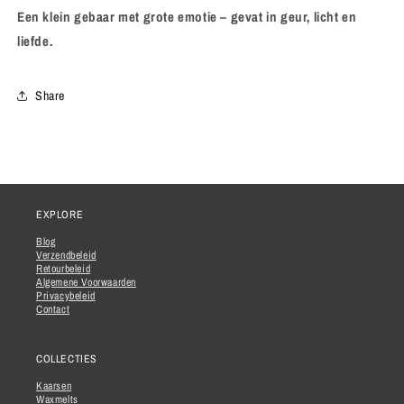
Een klein gebaar met grote emotie – gevat in geur, licht en
liefde.
Share
EXPLORE
Blog
Verzendbeleid
Retourbeleid
Algemene Voorwaarden
Privacybeleid
Contact
COLLECTIES
Kaarsen
Waxmelts